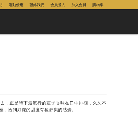
明
活動優惠
聯絡我們
會員登入
加入會員
購物車
下去，正是時下最流行的蓮子香味在口中排徊，久久不
感，恰到好處的甜度有種舒爽的感覺。