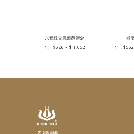
六種綜合鳳梨酥禮盒
老
NT. $526 ~ $ 1,052
NT. $552
麥園鳳梨酥