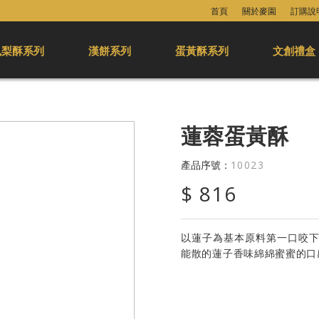
首頁
關於麥園
訂購說
鳳梨酥系列
漢餅系列
蛋黃酥系列
文創禮盒
蓮蓉蛋黃酥
產品序號：
10023
$ 816
以蓮子為基本原料第一口咬
能散的蓮子香味綿綿蜜蜜的口