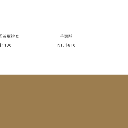
蛋黃酥禮盒
芋頭酥
棗
$1136
NT. $816
NT