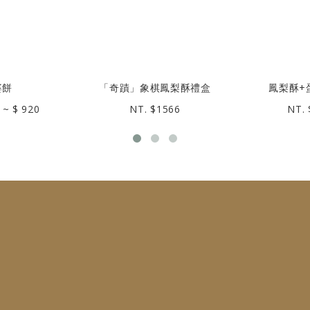
婆餅
「奇蹟」象棋鳳梨酥禮盒
鳳梨酥+
 ~ $ 920
NT. $1566
NT. 