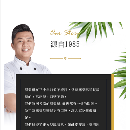
Our Story
源自1985
鳳梨酥在三十年前並不流行，當時鳳梨酥長長扁
扁的，酥皮厚，口感不夠，
我們買回各家的鳳梨酥,發現都有一樣的問題。
為了讓鳳梨酥變得更有口感，讓大家吃起來滿
足。
我們研發了正方型鳳梨酥，讓酥皮變薄，整塊厚