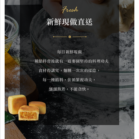
Fresh
新鮮現做直送
每日新鮮現做
一種餡料背後就有一道麥園堅持的料理功夫
食材得講究，麵糰一次次的揉捻，
每一種餡料，依循繁複功夫，
細細熬煮，不能貪快。