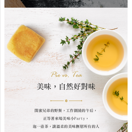
Pie vs. Tea
美味，自然好對味
閨蜜兄弟的野餐，工作圍繞的午后，
正等著來場美味小Party，
泡一壺茶，讓溫柔的美味撫慰所有的人