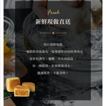
Fresh
新鮮現做直送
每日新鮮現做
一種餡料背後就有一道麥園堅持的料理功夫
食材得講究，麵糰一次次的揉捻，
每一種餡料，依循繁複功夫，
細細熬煮，不能貪快。