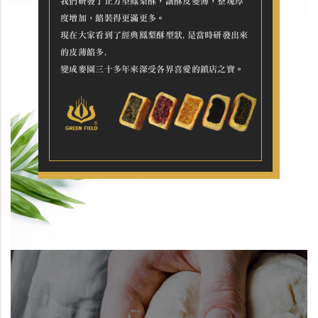
我們研發了正方型鳳梨酥，讓酥皮變薄，整塊厚
度增加，餡裝得更滿更多。
現在大家看到了經典鳳梨酥型狀,是當時研發出來
的皮薄餡多,
變成麥園三十多年來深受各界喜愛的鎮店之寶。