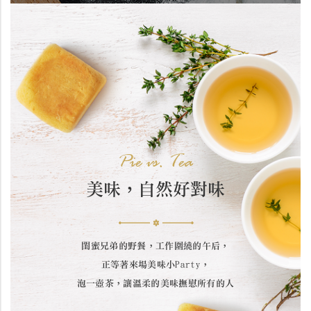
Pie vs. Tea
美味，自然好對味
閨蜜兄弟的野餐，工作圍繞的午后，
正等著來場美味小Party，
泡一壺茶，讓溫柔的美味撫慰所有的人