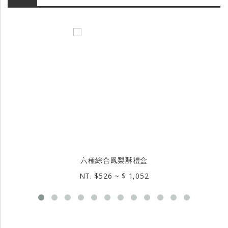
六種綜合鳳梨酥禮盒
NT. $526 ~ $ 1,052