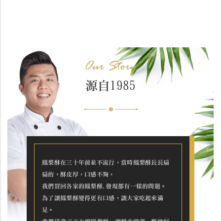
Our Story
源自1985
鳳梨酥在三十年前並不流行，當時鳳梨酥長長扁
扁的，酥皮厚，口感不夠，
我們買回各家的鳳梨酥,發現都有一樣的問題。
為了讓鳳梨酥變得更有口感，讓大家吃起來滿
足。