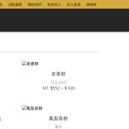
明
活動優惠
聯絡我們
會員登入
加入會員
購物車
老婆餅
12入,20入
NT. $552 ~ $ 920
盒
鳳梨喜餅
單片