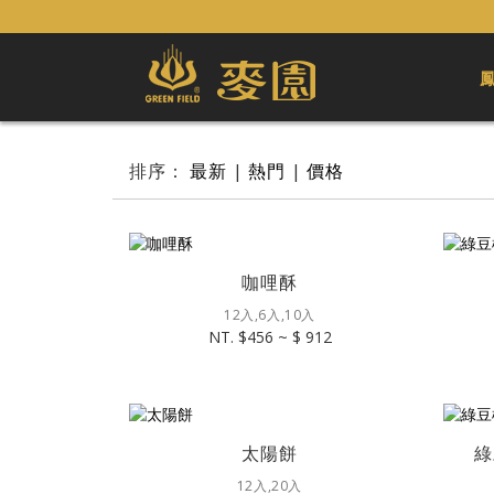
排序：
最新
|
熱門
|
價格
咖哩酥
12入,6入,10入
NT. $456 ~ $ 912
太陽餅
綠
12入,20入