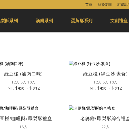
首頁
關於麥園
訂購說
鳳梨酥系列
漢餅系列
蛋黃酥系列
文創禮盒
綠豆椪 (滷肉口味)
綠豆椪 (綠豆沙.素食)
12入,6入,10入
12入,6入,10入
NT. $456 ~ $ 912
NT. $456 ~ $ 912
豆椪/咖哩酥/鳳梨酥禮盒
老婆餅/鳳梨酥綜合禮
18入
22入