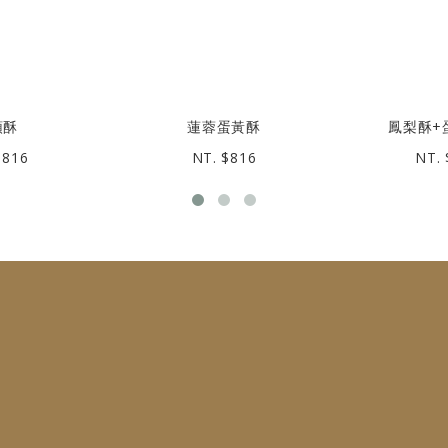
頭酥
蓮蓉蛋黃酥
鳳梨酥+
$816
NT. $816
NT. 