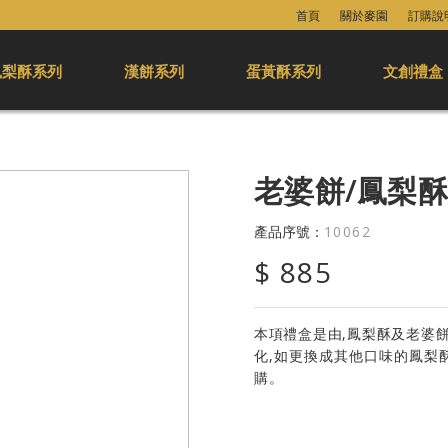
首頁
關於麥園
訂購說
鳳梨酥系列
漢餅系列
蛋黃酥系列
文創禮盒
老婆餅/鳳梨
產品序號：
10062
$ 885
本項禮盒是由,鳳梨酥及老婆
化,如更換成其他口味的鳳梨
購。