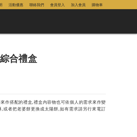
明
活動優惠
聯絡我們
會員登入
加入會員
購物車
酥綜合禮盒
餅來作搭配的禮盒,禮盒內容物也可依個人的需求來作變
酥,或者把老婆餅更換成太陽餅,如有需求請另行來電訂