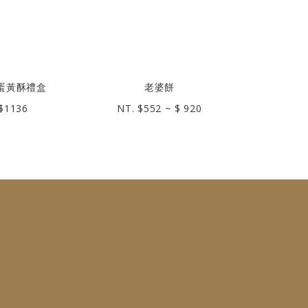
蛋黃酥禮盒
老婆餅
六種綜
$1136
NT. $552 ~ $ 920
NT. $52