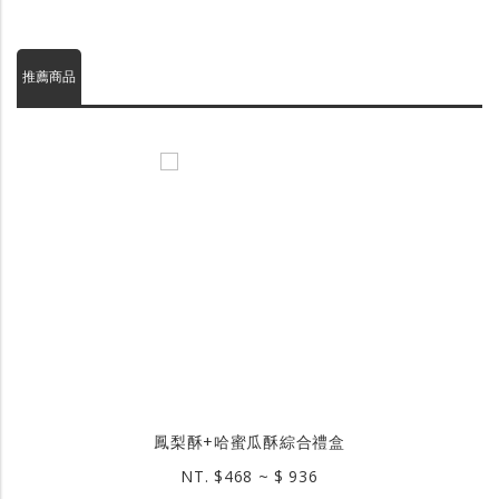
推薦商品
鳳梨酥+哈蜜瓜酥綜合禮盒
NT. $468 ~ $ 936