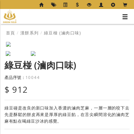
首頁
/
漢餅系列
/
綠豆椪 (滷肉口味)
綠豆椪 (滷肉口味)
產品序號：
10044
$ 912
綠豆碰是改良的新口味加入香濃的滷肉芝麻，一層一層的咬下去
先是酥鬆的餅皮再來是厚厚的綠豆餡，在舌尖瞬間溶化的滷肉芝
麻有點在喝綠豆沙冰的感覺。