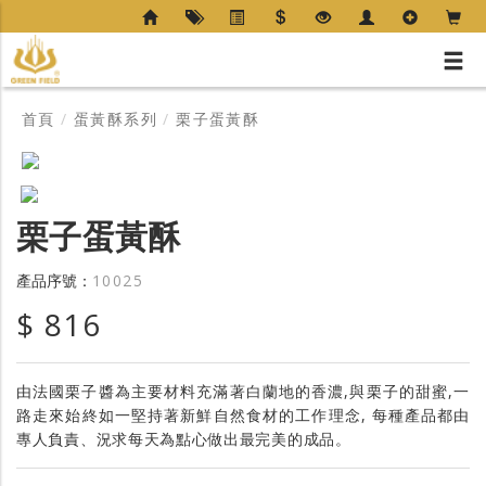
首頁
/
蛋黃酥系列
/
栗子蛋黃酥
栗子蛋黃酥
產品序號：
10025
$ 816
由法國栗子醬為主要材料充滿著白蘭地的香濃‭,‬與栗子的甜蜜‭,‬一
路走來始終如一堅持著新鮮自然食材的工作理念, 每種產品都由
專人負責、況求每天為點心做出最完美的成品。