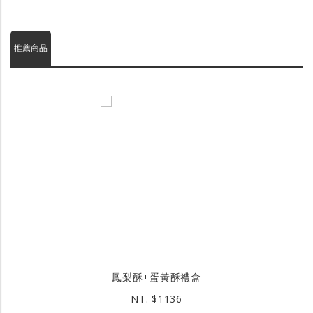
推薦商品
鳳梨酥+蛋黃酥禮盒
NT. $1136