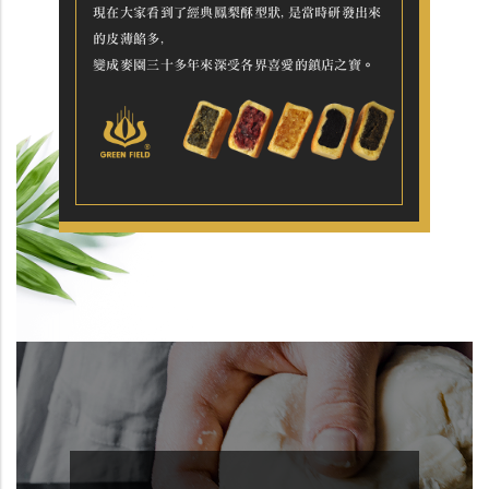
現在大家看到了經典鳳梨酥型狀,是當時研發出來
的皮薄餡多,
變成麥園三十多年來深受各界喜愛的鎮店之寶。