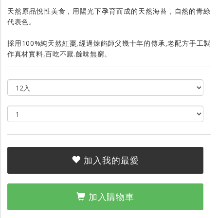
天然原品悅性美食，用陽光下孕育而成的天然海苔，自然的青綠
代表色。
採用100%純天然紅棗‭,‬經過煉餡師父幾十年的傳承‭,‬老配方手工製
作真材實料‭,‬百吃不厭‭.‬餘味無窮。
加入我的最愛
加入購物車