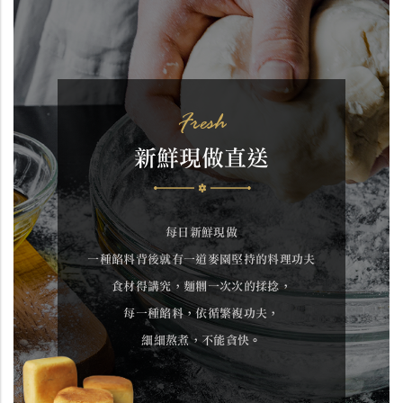
Fresh
新鮮現做直送
每日新鮮現做
一種餡料背後就有一道麥園堅持的料理功夫
食材得講究，麵糰一次次的揉捻，
每一種餡料，依循繁複功夫，
細細熬煮，不能貪快。