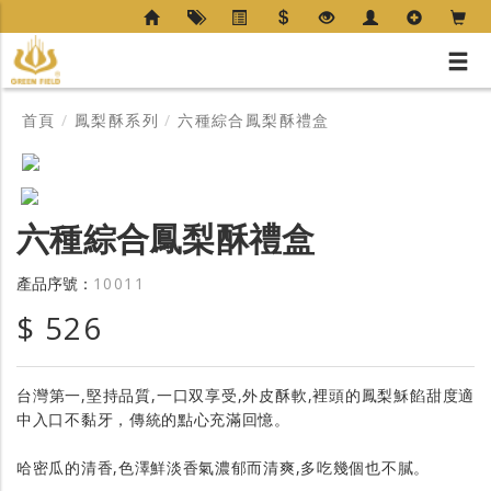
首頁
/
鳳梨酥系列
/
六種綜合鳳梨酥禮盒
六種綜合鳳梨酥禮盒
產品序號：
10011
$ 526
台灣第一,堅持品質,一口双享受,外皮酥軟,裡頭的鳳梨穌餡甜度適
中入口不黏牙，傳統的點心充滿回憶。
哈密瓜的清香,色澤鮮淡香氣濃郁而清爽,多吃幾個也不膩。