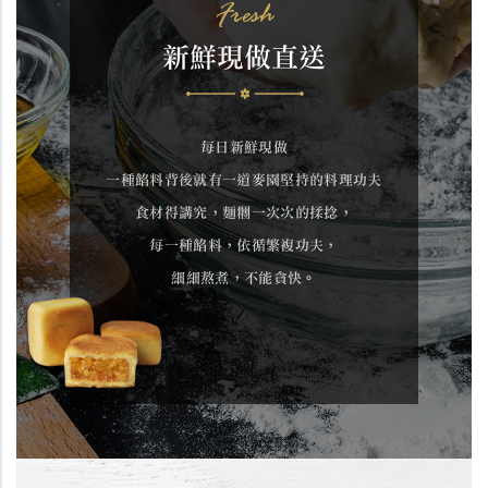
Fresh
新鮮現做直送
每日新鮮現做
一種餡料背後就有一道麥園堅持的料理功夫
食材得講究，麵糰一次次的揉捻，
每一種餡料，依循繁複功夫，
細細熬煮，不能貪快。