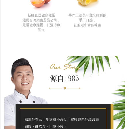
新鮮直送健康雞蛋
手作工法美味難忘細膩的
選用台灣勤億蛋品公司，
手工口感，
嚴選健康雞蛋、低溫冷藏
征服老中青的味蕾
運送
Our Story
源自1985
鳳梨酥在三十年前並不流行，當時鳳梨酥長長扁
扁的，酥皮厚，口感不夠，