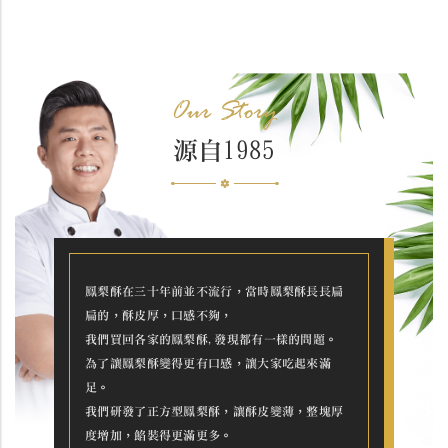
Our Story
源自1985
鳳梨酥在三十年前並不流行，當時鳳梨酥長長扁
扁的，酥皮厚，口感不夠，
我們買回各家的鳳梨酥,發現都有一樣的問題。
為了讓鳳梨酥變得更有口感，讓大家吃起來滿
足。
我們研發了正方型鳳梨酥，讓酥皮變薄，整塊厚
度增加，餡裝得更滿更多。