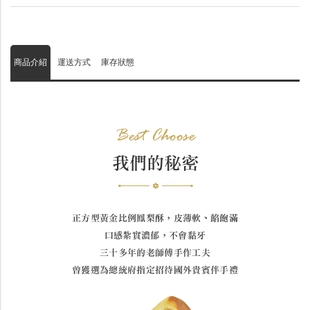
商品介紹
運送方式
庫存狀態
Best Choose
我們的秘密
正方型黃金比例鳳梨酥，皮薄軟、餡飽滿
口感紮實濃郁，不會黏牙
三十多年的老師傅手作工夫
曾獲選為總統府指定招待國外貴賓伴手禮