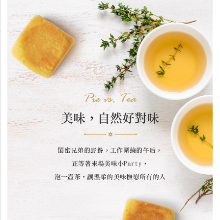
Pie vs. Tea
美味，自然好對味
閨蜜兄弟的野餐，工作圍繞的午后，
正等著來場美味小Party，
泡一壺茶，讓溫柔的美味撫慰所有的人